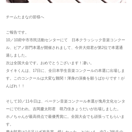
チームたまなの皆様へ
ご報告です。
10／10府中市市民活動センターにて 日本クラッシック音楽コンクー
ル、ピアノ部門本選が開催されまして、今井大煌君が第2位で本選通
過しました。
次は全国大会です。おめでとうございます！凄い。
タイキくんは、17日に、全日本学生音楽コンクールの本選に出場しま
す。このコンクールは大変な難関！渾身の演奏を願うばかりです！が
んばれ！！
そして10／11今日は、ベーテン音楽コンクール本選が曳舟文化センタ
ーにで行われ、吉岡慶太郎君 萌乃佳きょうだいが出場しました。
ホノちゃんが最高得点で最優秀賞に。全国大会でも頑張ってもらいま
す。
慶太郎君は1点足りず有良賞。惜しかった。とはいえ、中2・3年生の