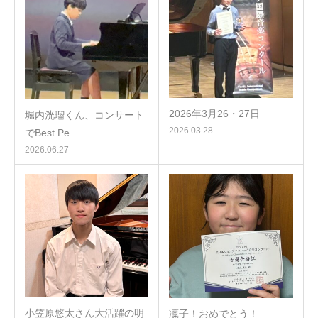
2026年3月26・27日
堀内洸瑠くん、コンサート
2026.03.28
でBest Pe…
2026.06.27
小笠原悠太さん大活躍の明
凜子！おめでとう！