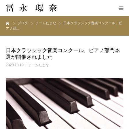
ーム
ブログ
チームたまな
日本クラッシック音楽コンクール、ピ
プロフィール・実績
アノ部…
対面レッスン内容
日本クラッシック音楽コンクール、ピアノ部門本
選が開催されました
レッスンスタジオ
2020.10.10
チームたまな
受講生の声
よくある質問
ブログ
無料体験レッスン